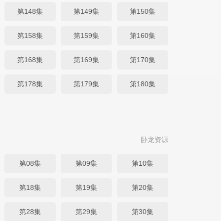
第148集
第149集
第150集
第158集
第159集
第160集
第168集
第169集
第170集
第178集
第179集
第180集
卧龙资源
第08集
第09集
第10集
第18集
第19集
第20集
第28集
第29集
第30集