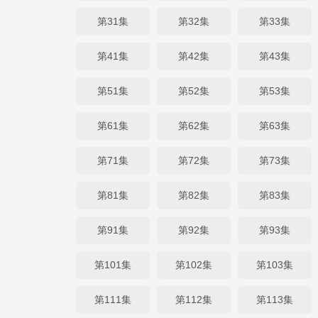
第31集
第32集
第33集
第41集
第42集
第43集
第51集
第52集
第53集
第61集
第62集
第63集
第71集
第72集
第73集
第81集
第82集
第83集
第91集
第92集
第93集
第101集
第102集
第103集
第111集
第112集
第113集