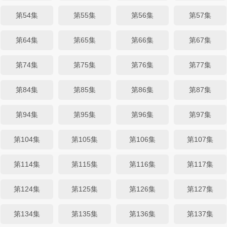
第54集
第55集
第56集
第57集
第64集
第65集
第66集
第67集
第74集
第75集
第76集
第77集
第84集
第85集
第86集
第87集
第94集
第95集
第96集
第97集
第104集
第105集
第106集
第107集
第114集
第115集
第116集
第117集
第124集
第125集
第126集
第127集
第134集
第135集
第136集
第137集