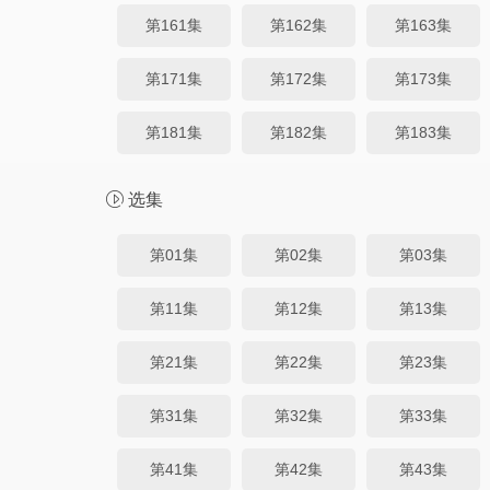
第161集
第162集
第163集
第171集
第172集
第173集
第181集
第182集
第183集
选集
第01集
第02集
第03集
第11集
第12集
第13集
第21集
第22集
第23集
第31集
第32集
第33集
第41集
第42集
第43集