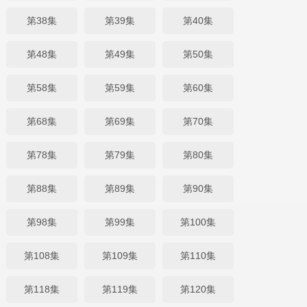
第38集
第39集
第40集
第48集
第49集
第50集
第58集
第59集
第60集
第68集
第69集
第70集
第78集
第79集
第80集
第88集
第89集
第90集
第98集
第99集
第100集
第108集
第109集
第110集
第118集
第119集
第120集