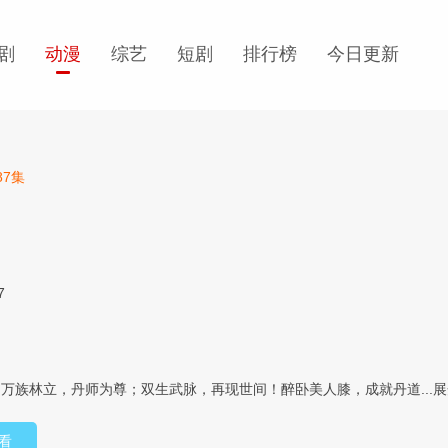
剧
动漫
综艺
短剧
排行榜
今日更新
87集
7
万族林立，丹师为尊；双生武脉，再现世间！醉卧美人膝，成就丹道...
展
看