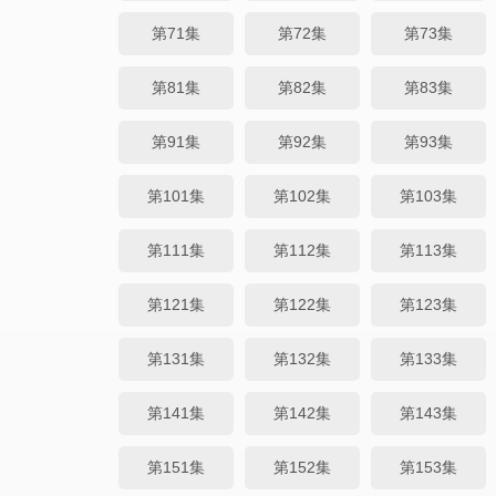
第71集
第72集
第73集
第81集
第82集
第83集
第91集
第92集
第93集
第101集
第102集
第103集
第111集
第112集
第113集
第121集
第122集
第123集
第131集
第132集
第133集
第141集
第142集
第143集
第151集
第152集
第153集