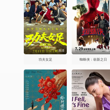
高清
抢
功夫女足
蜘蛛侠：崭新之日