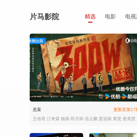
片马影院
精选
电影
电视
悬案
更新至第17
王传君 江奇霖 杨烁 郎月婷 岳云鹏 姜冠南 黄觉 曾美