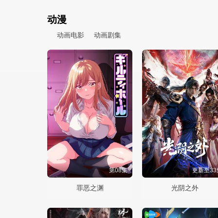
动漫
动画电影
动画剧集
第08集
更新至33
罪恶之渊
光阴之外