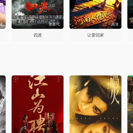
清
更新TC
高清
四渡
让爱回家