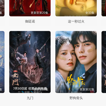
集
更新至第20集
全33集
御廷谣
这一秒过火
集
更新至16集
更新第32集
九门
野狗骨头