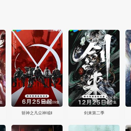
集
更新至09集
全27集
斩神之凡尘神域Ⅱ
剑来第二季