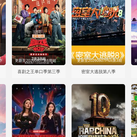
下
更新至20260807第6期超长抢先
更新至20260807Plus第3期
喜剧之王单口季第三季
密室大逃脱第八季