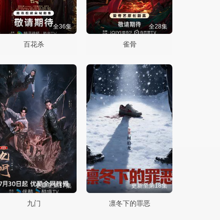
全36集
全28集
百花杀
雀骨
更新至第17集
更新至第18集
九门
凛冬下的罪恶