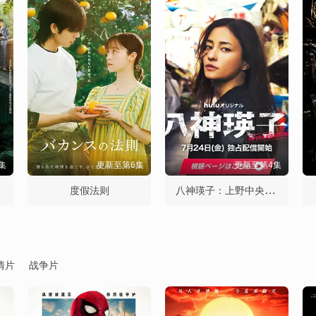
集
更新至第6集
更新至第4集
八神瑛子：上野中央署组织犯罪对策课
度假法则
情片
战争片