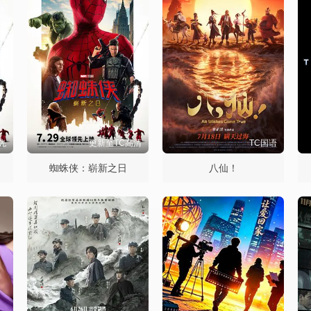
先
更新至TC高清
TC国语
蜘蛛侠：崭新之日
八仙！