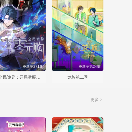
更新第271集
更新至第24集
全民诡异：开局掌握零元购·动态漫画
龙族第二季
更多