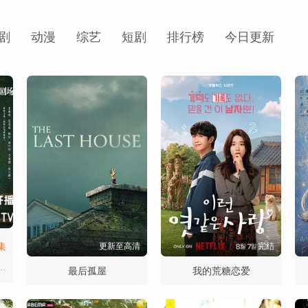
剧
动漫
综艺
短剧
排行榜
今日更新
集
更新至高清
完结
慧孜 公磊 王砚辉 艾丽娅 甘昀宸 刘丹 刘畅 刘洋 金泽灏 周野芒 董牧沙 葛四 翟小兴 尚铁龙 黄璐
最后孤屋
我的荒糖恋爱