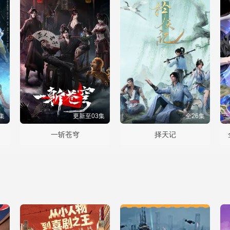
集
更新至03集
全26集
一斩苍穹
择天记