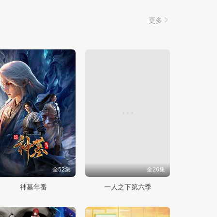
更多
全52集
全26集
神墓年番
一人之下第六季