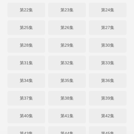
第22集
第23集
第24集
第25集
第26集
第27集
第28集
第29集
第30集
第31集
第32集
第33集
第34集
第35集
第36集
第37集
第38集
第39集
第40集
第41集
第42集
第43集
第44集
第45集