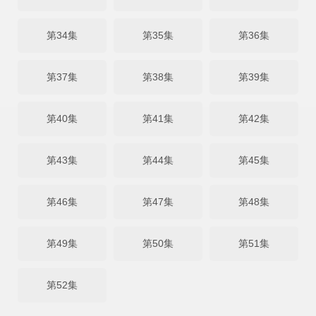
第34集
第35集
第36集
第37集
第38集
第39集
第40集
第41集
第42集
第43集
第44集
第45集
第46集
第47集
第48集
第49集
第50集
第51集
第52集