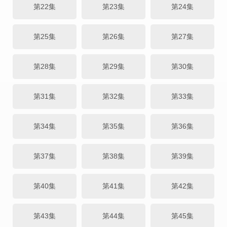
第22集
第23集
第24集
第25集
第26集
第27集
第28集
第29集
第30集
第31集
第32集
第33集
第34集
第35集
第36集
第37集
第38集
第39集
第40集
第41集
第42集
第43集
第44集
第45集