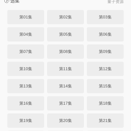
选集
量子资源
第01集
第02集
第03集
第04集
第05集
第06集
第07集
第08集
第09集
第10集
第11集
第12集
第13集
第14集
第15集
第16集
第17集
第18集
第19集
第20集
第21集