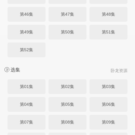
第46集
第47集
第48集
第49集
第50集
第51集
第52集
选集
卧龙资源
第01集
第02集
第03集
第04集
第05集
第06集
第07集
第08集
第09集