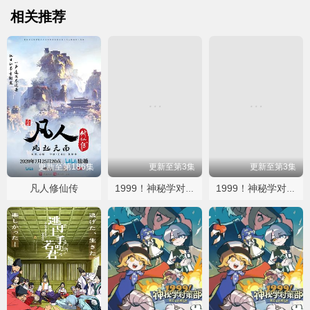
相关推荐
更新至第186集
更新至第3集
更新至第3集
凡人修仙传
1999！神秘学对策部国语
1999！神秘学对策部英语