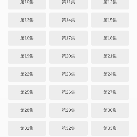
第10集
第11集
第12集
第13集
第14集
第15集
第16集
第17集
第18集
第19集
第20集
第21集
第22集
第23集
第24集
第25集
第26集
第27集
第28集
第29集
第30集
第31集
第32集
第33集