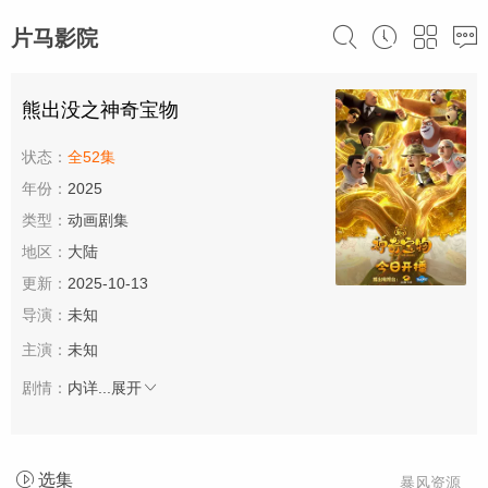
片马影院
熊出没之神奇宝物
状态：
全52集
年份：
2025
类型：
动画剧集
地区：
大陆
更新：
2025-10-13
导演：
未知
主演：
未知
剧情：
内详...
展开
选集
暴风资源