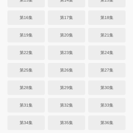
第13集
第14集
第15集
第16集
第17集
第18集
第19集
第20集
第21集
第22集
第23集
第24集
第25集
第26集
第27集
第28集
第29集
第30集
第31集
第32集
第33集
第34集
第35集
第36集