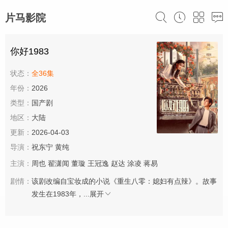
片马影院
你好1983
状态：
全36集
年份：
2026
类型：
国产剧
地区：
大陆
更新：
2026-04-03
导演：
祝东宁
黄纯
主演：
周也
翟潇闻
董璇
王冠逸
赵达
涂凌
蒋易
剧情：
该剧改编自宝妆成的小说《重生八零：媳妇有点辣》。故事
发生在1983年，...
展开