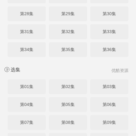
第28集
第29集
第30集
第31集
第32集
第33集
第34集
第35集
第36集
选集
优酷资源
第01集
第02集
第03集
第04集
第05集
第06集
第07集
第08集
第09集