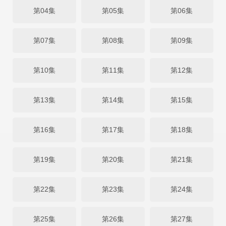
第04集
第05集
第06集
第07集
第08集
第09集
第10集
第11集
第12集
第13集
第14集
第15集
第16集
第17集
第18集
第19集
第20集
第21集
第22集
第23集
第24集
第25集
第26集
第27集