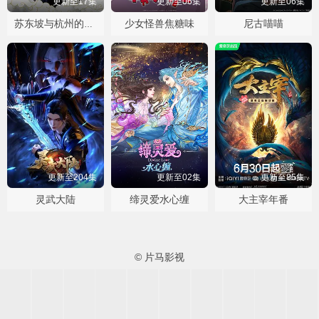
更新至17集
更新至06集
更新至06集
少女怪兽焦糖味
尼古喵喵
苏东坡与杭州的故事
更新至204集
更新至02集
更新至85集
灵武大陆
缔灵爱水心缠
大主宰年番
© 片马影视