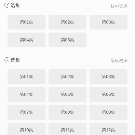
选集
红牛资源
第01集
第02集
第03集
第04集
第05集
选集
暴风资源
第01集
第02集
第03集
第04集
第05集
第06集
第07集
第08集
第09集
第10集
第11集
第12集