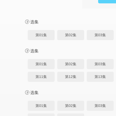
选集
第01集
第02集
第03集
选集
第01集
第02集
第03集
第11集
第12集
第13集
选集
第01集
第02集
第03集