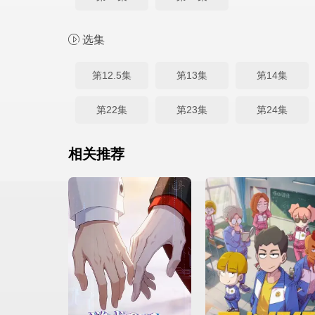
选集
第12.5集
第13集
第14集
第22集
第23集
第24集
相关推荐