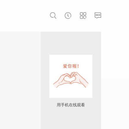
用手机在线观看