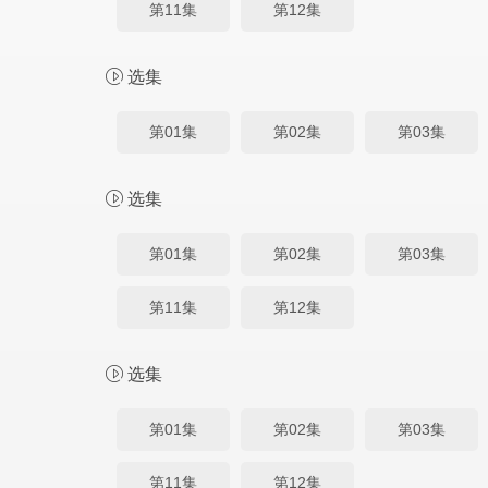
第11集
第12集
选集
第01集
第02集
第03集
选集
第01集
第02集
第03集
第11集
第12集
选集
第01集
第02集
第03集
第11集
第12集