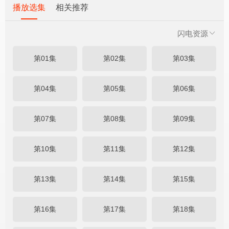
播放选集
相关推荐
闪电资源
第01集
第02集
第03集
第04集
第05集
第06集
第07集
第08集
第09集
第10集
第11集
第12集
第13集
第14集
第15集
第16集
第17集
第18集