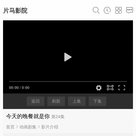
片马影院
返回
刷新
上集
下集
今天的晚餐就是你
第24集
首页
动画剧集
影片介绍