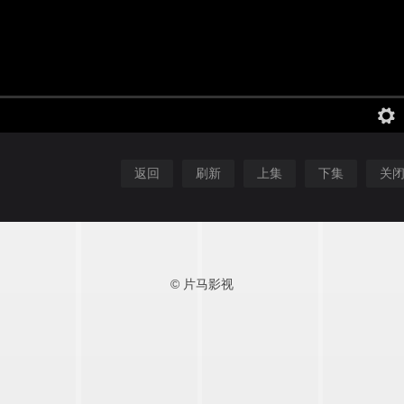
返回
刷新
上集
下集
关
© 片马影视