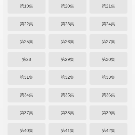
第19集
第20集
第21集
第22集
第23集
第24集
第25集
第26集
第27集
第28
第29集
第30集
第31集
第32集
第33集
第34集
第35集
第36集
第37集
第38集
第39集
第40集
第41集
第42集