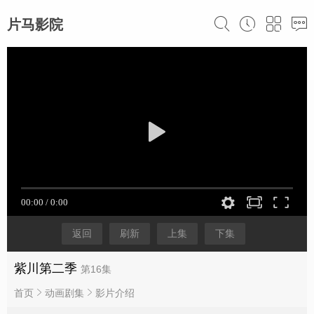
片马影院
返回
刷新
上集
下集
紫川第二季
第16集
首页
动画剧集
影片介绍