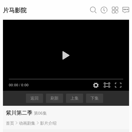
片马影院
返回
刷新
上集
下集
紫川第二季
第06集
首页
动画剧集
影片介绍